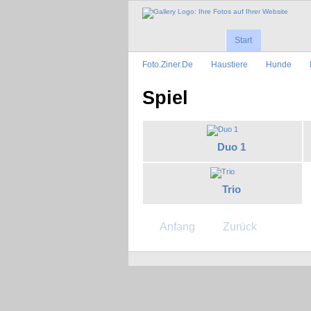
Start
Foto.Ziner.De
Haustiere
Hunde
Spiel
Duo 1
Trio
Anfang
Zurück